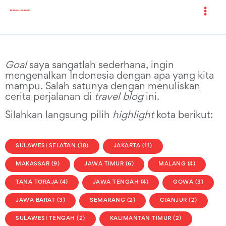
Goal
saya sangatlah sederhana, ingin
mengenalkan Indonesia dengan apa yang kita
mampu. Salah satunya dengan menuliskan
cerita perjalanan di
travel blog
ini.
Silahkan langsung pilih
highlight
kota berikut:
SULAWESI SELATAN (18)
JAKARTA (11)
MAKASSAR (9)
JAWA TIMUR (6)
MALANG (4)
TANA TORAJA (4)
JAWA TENGAH (4)
GOWA (3)
JAWA BARAT (3)
SEMARANG (2)
CIANJUR (2)
SULAWESI TENGAH (2)
KALIMANTAN TIMUR (2)