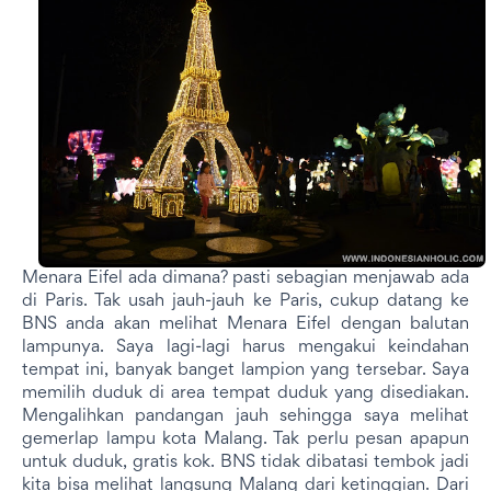
Menara Eifel ada dimana? pasti sebagian menjawab ada
di Paris. Tak usah jauh-jauh ke Paris, cukup datang ke
BNS anda akan melihat Menara Eifel dengan balutan
lampunya. Saya lagi-lagi harus mengakui keindahan
tempat ini, banyak banget lampion yang tersebar. Saya
memilih duduk di area tempat duduk yang disediakan.
Mengalihkan pandangan jauh sehingga saya melihat
gemerlap lampu kota Malang. Tak perlu pesan apapun
untuk duduk, gratis kok. BNS tidak dibatasi tembok jadi
kita bisa melihat langsung Malang dari ketinggian. Dari