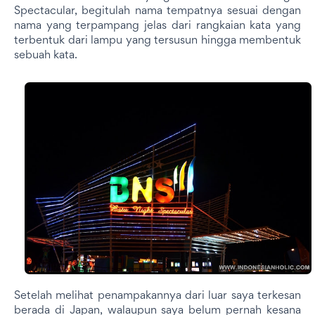
Spectacular, begitulah nama tempatnya sesuai dengan
nama yang terpampang jelas dari rangkaian kata yang
terbentuk dari lampu yang tersusun hingga membentuk
sebuah kata.
Setelah melihat penampakannya dari luar saya terkesan
berada di Japan, walaupun saya belum pernah kesana