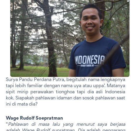
Surya Pandu Perdana Putra, begitulah nama lengkapnya
tapi lebih familiar dengan nama uya atau uppa’. Matanya
sipit mirip perawakan tionghoa tapi dia asli Indonesia
kok. Siapakah pahlawan idaman dan sosok pahlawan saat
ini di mata dia?
Wage Rudolf Soepratman
“
Pahlawan di masa lalu yang menurut saya berjasa
adalah Wage Rudolf supratman. Dia adalah pengarang