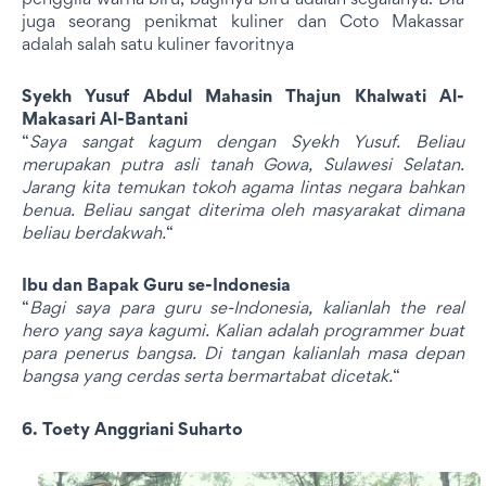
penggila warna biru, baginya biru adalah segalanya. Dia
juga seorang penikmat kuliner dan Coto Makassar
adalah salah satu kuliner favoritnya
Syekh Yusuf Abdul Mahasin Thajun Khalwati Al-
Makasari Al-Bantani
“
Saya sangat kagum dengan Syekh Yusuf. Beliau
merupakan putra asli tanah Gowa, Sulawesi Selatan.
Jarang kita temukan tokoh agama lintas negara bahkan
benua. Beliau sangat diterima oleh masyarakat dimana
beliau berdakwah.
“
Ibu dan Bapak Guru se-Indonesia
“
Bagi saya para guru se-Indonesia, kalianlah the real
hero yang saya kagumi. Kalian adalah programmer buat
para penerus bangsa. Di tangan kalianlah masa depan
bangsa yang cerdas serta bermartabat dicetak.
“
6. Toety Anggriani Suharto