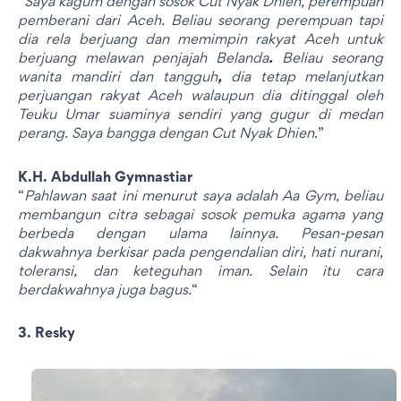
“
Saya kagum dengan sosok Cut Nyak Dhien, perempuan
pemberani dari Aceh. Beliau seorang perempuan tapi
dia rela berjuang dan memimpin rakyat Aceh untuk
berjuang melawan penjajah Belanda
.
Beliau seorang
wanita mandiri dan tangguh
,
dia tetap melanjutkan
perjuangan rakyat Aceh walaupun dia ditinggal oleh
Teuku Umar suaminya sendiri yang gugur di medan
perang. Saya bangga dengan Cut Nyak Dhien
.”
K.H. Abdullah Gymnastiar
“
Pahlawan saat ini menurut saya adalah Aa Gym, beliau
membangun citra sebagai sosok pemuka agama yang
berbeda dengan ulama lainnya. Pesan-pesan
dakwahnya berkisar pada pengendalian diri, hati nurani,
toleransi, dan keteguhan iman. Selain itu cara
berdakwahnya juga bagus.
“
3. Resky