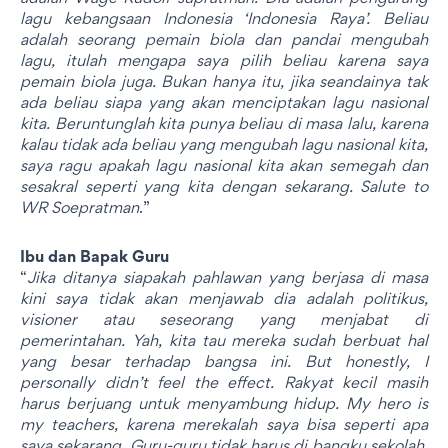
lagu kebangsaan Indonesia ‘Indonesia Raya’. Beliau
adalah seorang pemain biola dan pandai mengubah
lagu, itulah mengapa saya pilih beliau karena saya
pemain biola juga. Bukan hanya itu, jika seandainya tak
ada beliau siapa yang akan menciptakan lagu nasional
kita. Beruntunglah kita punya beliau di masa lalu, karena
kalau tidak ada beliau yang mengubah lagu nasional kita,
saya ragu apakah lagu nasional kita akan semegah dan
sesakral seperti yang kita dengan sekarang. Salute to
WR Soepratman
.”
Ibu dan Bapak Guru
“
Jika ditanya siapakah pahlawan yang berjasa di masa
kini saya tidak akan menjawab dia adalah politikus,
visioner atau seseorang yang menjabat di
pemerintahan. Yah, kita tau mereka sudah berbuat hal
yang besar terhadap bangsa ini. But honestly, I
personally didn’t feel the effect. Rakyat kecil masih
harus berjuang untuk menyambung hidup. My hero is
my teachers, karena merekalah saya bisa seperti apa
saya sekarang. Guru-guru tidak harus di bangku sekolah,